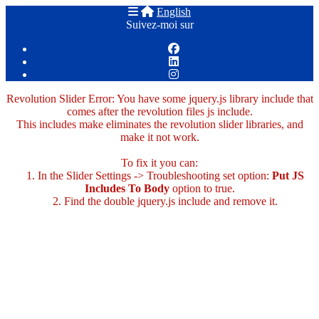
English
Suivez-moi sur
Revolution Slider Error: You have some jquery.js library include that
comes after the revolution files js include.
This includes make eliminates the revolution slider libraries, and
make it not work.
To fix it you can:
1. In the Slider Settings -> Troubleshooting set option:
Put JS
Includes To Body
option to true.
2. Find the double jquery.js include and remove it.