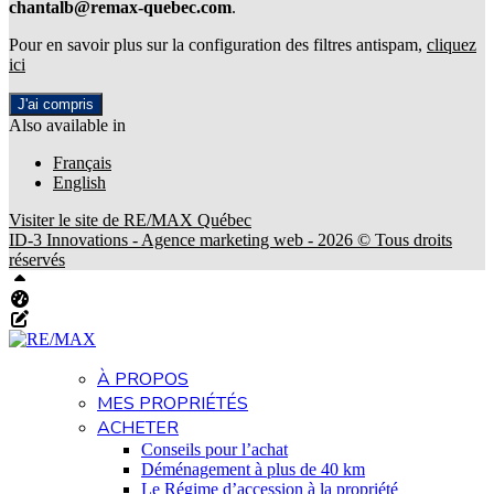
chantalb@remax-quebec.com
.
Pour en savoir plus sur la configuration des filtres antispam,
cliquez
ici
J'ai compris
Also available in
Français
English
Visiter le site de
RE/MAX Québec
ID-3 Innovations - Agence marketing web - 2026 © Tous droits
réservés
Haut
Tableau de bord Aliquando
Éditer cette page
À PROPOS
MES PROPRIÉTÉS
ACHETER
Conseils pour l’achat
Déménagement à plus de 40 km
Le Régime d’accession à la propriété