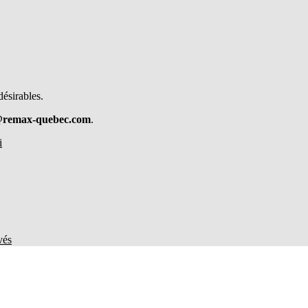
désirables.
@remax-quebec.com
.
i
vés