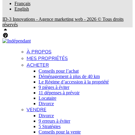
Français
English
ID-3 Innovations - Agence marketing web - 2026 © Tous droits
réservés
Haut
Tableau de bord Aliquando
À PROPOS
MES PROPRIÉTÉS
ACHETER
Conseils pour l’achat
Déménagement à plus de 40 km
Le Régime d’accession à la propriété
9 pièges à éviter
11 dépenses à prévoir
Locataire
Divorce
VENDRE
Divorce
9 erreurs à éviter
5 Stratégies
Conseils pour la vente