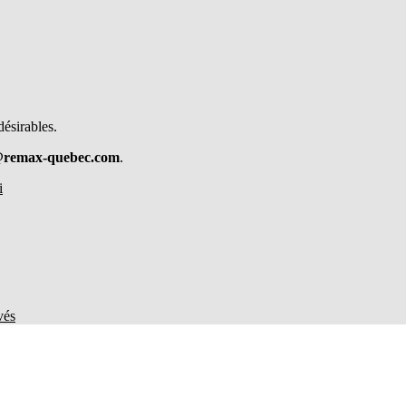
désirables.
@remax-quebec.com
.
i
vés