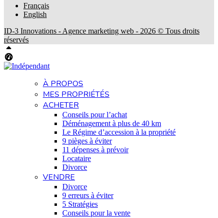
Français
English
ID-3 Innovations - Agence marketing web - 2026 © Tous droits
réservés
Haut
Tableau de bord Aliquando
À PROPOS
MES PROPRIÉTÉS
ACHETER
Conseils pour l’achat
Déménagement à plus de 40 km
Le Régime d’accession à la propriété
9 pièges à éviter
11 dépenses à prévoir
Locataire
Divorce
VENDRE
Divorce
9 erreurs à éviter
5 Stratégies
Conseils pour la vente